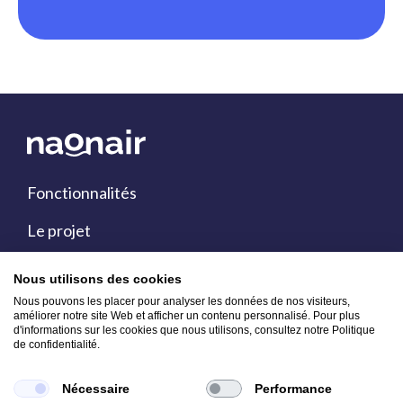
Fonctionnalités
Le projet
Air Pays de la Loire
Nous utilisons des cookies
Nous pouvons les placer pour analyser les données de nos visiteurs,
Mentions légales
améliorer notre site Web et afficher un contenu personnalisé. Pour plus
d'informations sur les cookies que nous utilisons, consultez notre Politique
Conditions générales d'utilisation
de confidentialité.
Vous pouvez nous contacter sur :
Nécessaire
Performance
contact@airpl.org